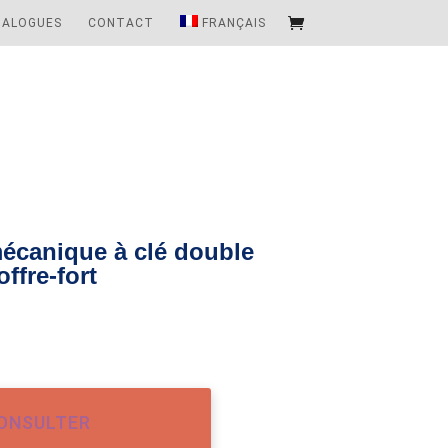
TALOGUES
CONTACT
FRANÇAIS
écanique à clé double
ffre-fort
ONSULTER