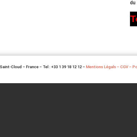
du 
T
Saint-Cloud – France – Tel : +33 1 39 18 12 12 –
Mentions Légals – CGV – Pol