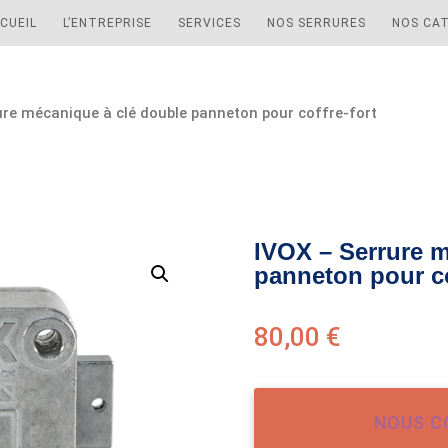
CUEIL
L’ENTREPRISE
SERVICES
NOS SERRURES
NOS CA
ure mécanique à clé double panneton pour coffre-fort
IVOX – Serrure m
panneton pour co
80,00
€
NOUS C