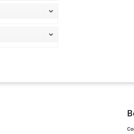
B
Con