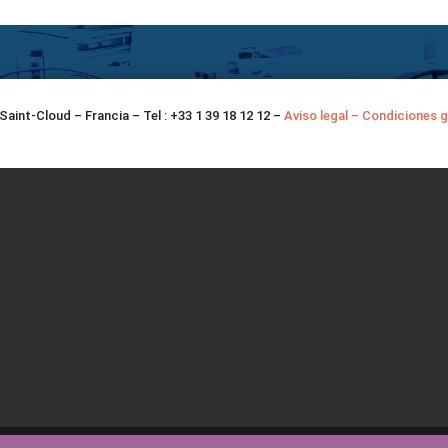
Saint-Cloud – Francia – Tel : +33 1 39 18 12 12 –
Aviso legal – Condiciones g
is
(
Francés
)
English
(
Inglés
)
Deutsch
(
Alemán
)