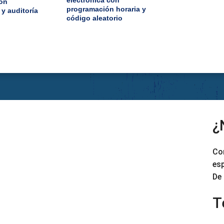
con
programación horaria y
y auditoría
código aleatorio
¿
Co
es
De 
T