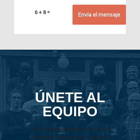
Alternative:
=
6 + 8
Envía el mensaje
ÚNETE AL
EQUIPO
¡IDIPS está reclutando! Envíe su CV.
Presentar una solicitud no solicitada