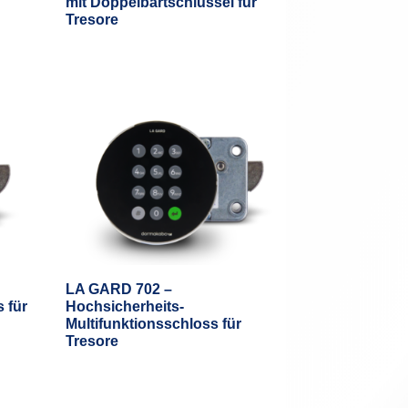
mit Doppelbartschlüssel für
Tresore
LA GARD 702 –
 für
Hochsicherheits-
Multifunktionsschloss für
Tresore