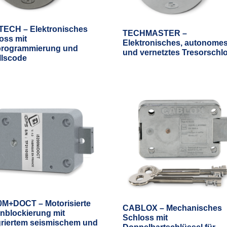
TECH – Elektronisches
TECHMASTER –
oss mit
Elektronisches, autonome
programmierung und
und vernetztes Tresorschl
llscode
0M+DOCT – Motorisierte
CABLOX – Mechanisches
enblockierung mit
Schloss mit
griertem seismischem und