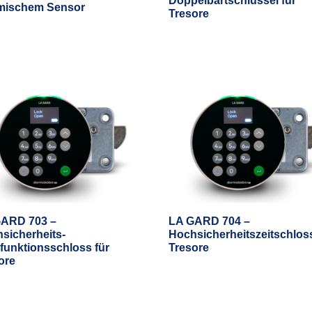
Doppelbartschlüssel für
mischem Sensor
Tresore
GARD 703 –
LA GARD 704 –
sicherheits-
Hochsicherheitszeitschloss
ifunktionsschloss für
Tresore
ore