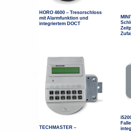
HORO 4600 – Tresorschloss
MINI
mit Alarmfunktion und
Schl
integriertem DOCT
Zeit
Zufa
i520
Fall
TECHMASTER –
inte